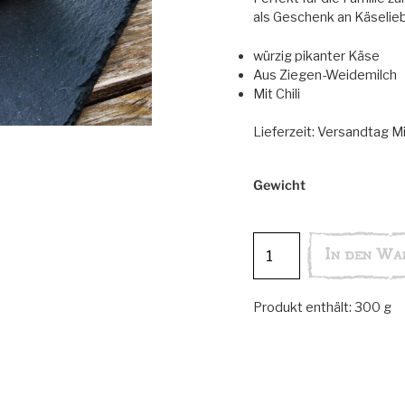
als Geschenk an Käselie
würzig pikanter Käse
Aus Ziegen-Weidemilch
Mit Chili
Lieferzeit:
Versandtag M
Gewicht
Feurige
In den Wa
Ecke
Menge
Produkt enthält: 300
g