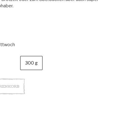
bhaber.
ittwoch
300 g
renkorb