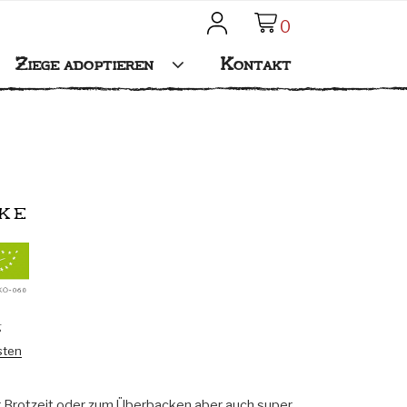
0
Mein Konto
Ziege adoptieren
Kontakt
ke
g
sten
zur Brotzeit oder zum Überbacken aber auch super