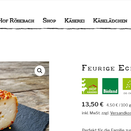
BACH
gener Käserei
Hof Rösebach
Shop
Käserei
Käselädchen
Feurige Ec
13,50
€
4,50
€
/
100
inkl. MwSt.
zzgl.
Versandko
Perfekt für die Familie 