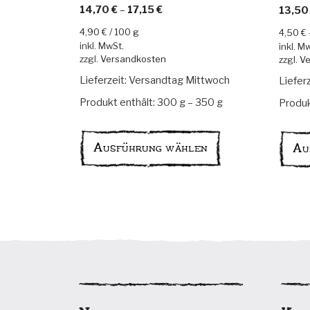
Bewertet mit
Bewerte
14,70
€
–
17,15
€
13,5
5.00
von 5
5.00
vo
4,90
€
/
100
g
4,50
€
inkl. MwSt.
inkl. M
zzgl.
Versandkosten
zzgl.
Ve
Lieferzeit:
Versandtag Mittwoch
Liefer
Produkt enthält: 300
g
– 350
g
Produk
Dieses
Produkt
Ausführung wählen
Au
weist
mehrere
Varianten
auf.
Die
Optionen
können
auf
der
Produktseite
gewählt