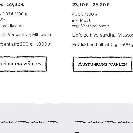
t mit
Bewertet mit
0
€
–
59,90
€
23,10
€
–
25,20
€
n 5
5.00
von 5
–
3,33
€
/
100
g
4,20
€
/
100
g
wSt.
inkl. MwSt.
rsandkosten
zzgl.
Versandkosten
zeit:
Versandtag Mittwoch
Lieferzeit:
Versandtag Mittwo
t enthält: 300
g
– 1800
g
Produkt enthält: 550
g
– 600
Dieses
Produkt
sführung wählen
Ausführung wählen
weist
mehrere
Varianten
auf.
Die
Optionen
können
auf
der
Produktseite
gewählt