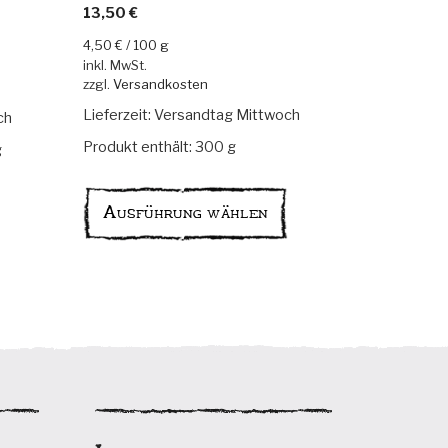
13,50
€
4,50
€
/
100
g
inkl. MwSt.
zzgl.
Versandkosten
Lieferzeit:
Versandtag Mittwoch
ch
Produkt enthält: 300
g
g
Dieses
Dieses
Produkt
Produkt
Ausführung wählen
weist
weist
mehrere
mehrere
Varianten
Varianten
auf.
auf.
Die
Die
Optionen
Optionen
können
können
auf
auf
der
der
Produktseite
Produktseite
gewählt
gewählt