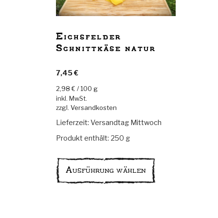
Eichsfelder
Schnittkäse natur
7,45
€
2,98
€
/
100
g
inkl. MwSt.
zzgl.
Versandkosten
Lieferzeit:
Versandtag Mittwoch
Produkt enthält: 250
g
Dieses
Produkt
Ausführung wählen
weist
mehrere
Varianten
auf.
Die