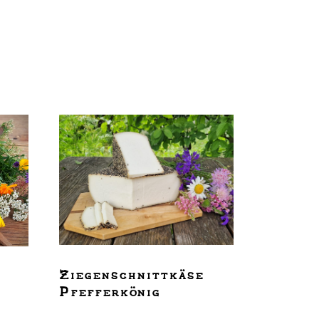
Ziegenschnittkäse
n
Pfefferkönig