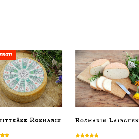
EBOT!
nittkäse Rosmarin
Rosmarin Laibche