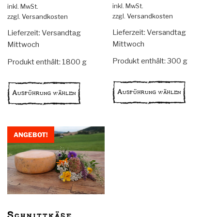
Preis
Preis
inkl. MwSt.
inkl. MwSt.
war:
ist:
war:
ist:
zzgl.
Versandkosten
zzgl.
Versandkosten
70,20 €
59,00 €.
3,90 €
3,28 €.
Lieferzeit:
Versandtag
Lieferzeit:
Versandtag
Mittwoch
Mittwoch
Produkt enthält: 300
g
Produkt enthält: 1800
g
Dieses
Dieses
Produkt
Produkt
Ausführung wählen
Ausführung wählen
weist
weist
mehrere
mehrere
Variante
Varianten
auf.
auf.
ANGEBOT!
Die
Die
Optionen
Optionen
können
können
auf
auf
der
der
Produkts
Produktseite
Schnittkäse
gewählt
gewählt