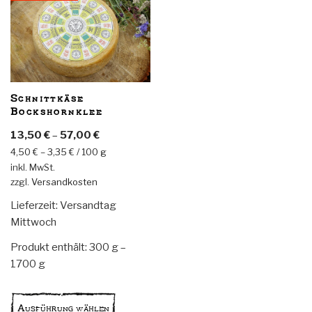
Schnittkäse
Bockshornklee
13,50
€
–
57,00
€
4,50
€
–
3,35
€
/
100
g
inkl. MwSt.
zzgl.
Versandkosten
Lieferzeit:
Versandtag
Mittwoch
Produkt enthält: 300
g
–
1700
g
Dieses
Produkt
Ausführung wählen