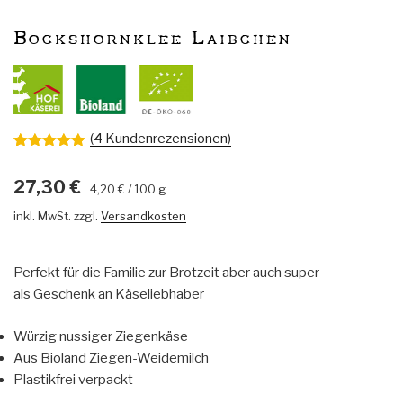
Bockshornklee Laibchen
(
4
Kundenrezensionen)
Bewertet
4
mit
5.00
27,30
€
von 5,
4,20
€
/
100
g
basierend
auf
inkl. MwSt.
zzgl.
Versandkosten
Kundenbew
ertungen
Perfekt für die Familie zur Brotzeit aber auch super
als Geschenk an Käseliebhaber
Würzig nussiger Ziegenkäse
Aus Bioland Ziegen-Weidemilch
Plastikfrei verpackt