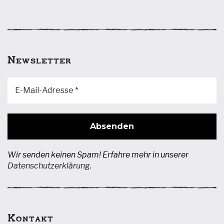
Optionen
können
auf
der
Produktseite
Newsletter
gewählt
werden
Wir senden keinen Spam! Erfahre mehr in unserer
Datenschutzerklärung
.
Kontakt