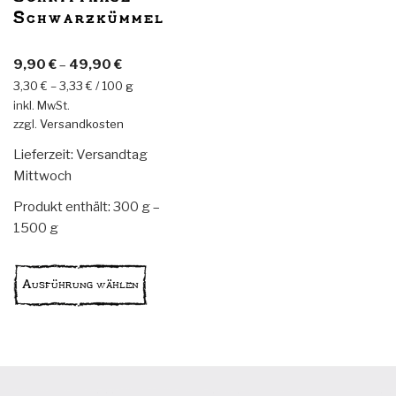
Schwarzkümmel
werden
werden
9,90
€
–
49,90
€
3,30
€
–
3,33
€
/
100
g
inkl. MwSt.
zzgl.
Versandkosten
Lieferzeit:
Versandtag
Mittwoch
Produkt enthält: 300
g
–
1500
g
Dieses
Produkt
Ausführung wählen
weist
mehrere
Varianten
auf.
Die