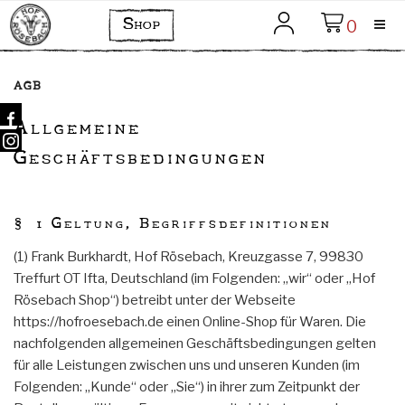
HOF RÖSEBACH
Zum
Bio Milchziegenbetrieb mit eigener Käserei
Shop
0
Mein Konto
Inhalt
springen
Menü
AGB
Allgemeine
Geschäftsbedingungen
§ 1 Geltung, Begriffsdefinitionen
(1) Frank Burkhardt, Hof Rösebach, Kreuzgasse 7, 99830
Treffurt OT Ifta, Deutschland (im Folgenden: „wir“ oder „Hof
Rösebach Shop“) betreibt unter der Webseite
https://hofroesebach.de einen Online-Shop für Waren. Die
nachfolgenden allgemeinen Geschäftsbedingungen gelten
für alle Leistungen zwischen uns und unseren Kunden (im
Folgenden: „Kunde“ oder „Sie“) in ihrer zum Zeitpunkt der