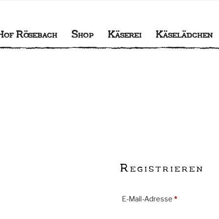
BACH
gener Käserei
Hof Rösebach
Shop
Käserei
Käselädchen
Registrieren
Erforderlich
E-Mail-Adresse
*