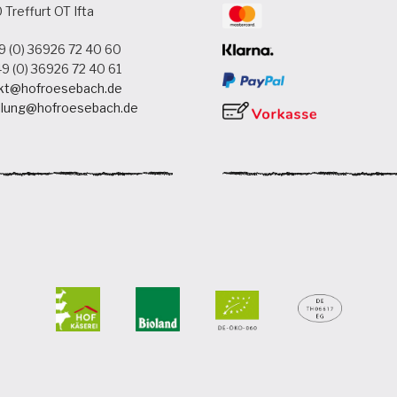
Treffurt OT Ifta
9 (0) 36926 72 40 60
9 (0) 36926 72 40 61
kt@hofroesebach.de
llung@hofroesebach.de