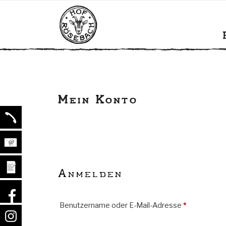
Zum
HOF RÖSE
Bio Milchziegenbetrieb mit ei
Inhalt
springen
Mein Konto
Anmelden
Erforderlich
Benutzername oder E-Mail-Adresse
*