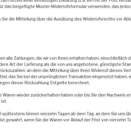
mittels einer eindeutigen Erklärung (z.B. ein mit der Post versand
afür das beigefügte Muster-Widerrufsformular verwenden, das jedoch
s Sie die Mitteilung über die Ausübung des Widerrufsrechts vor Abl
en alle Zahlungen, die wir von Ihnen erhalten haben, einschließlich
ndere Art der Lieferung als die von uns angebotene, günstigste Sta
ckzuzahlen, an dem die Mitteilung über Ihren Widerruf dieses Vert
l, das Sie bei der ursprünglichen Transaktion eingesetzt haben, e
 wegen dieser Rückzahlung Entgelte berechnet.
die Waren wieder zurückerhalten haben oder bis Sie den Nachweis e
ist.
ll spätestens binnen vierzehn Tagen ab dem Tag, an dem Sie uns üb
ist gewahrt, wenn Sie die Waren vor Ablauf der Frist von vierzehn 