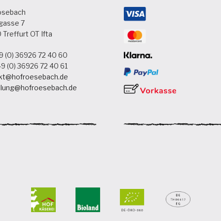
ösebach
gasse 7
Treffurt OT Ifta
9 (0) 36926 72 40 60
9 (0) 36926 72 40 61
kt@hofroesebach.de
llung@hofroesebach.de