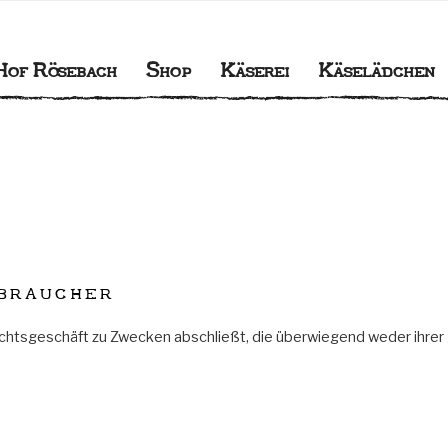
BACH
gener Käserei
Hof Rösebach
Shop
Käserei
Käselädchen
braucher
 Rechtsgeschäft zu Zwecken abschließt, die überwiegend weder ihrer