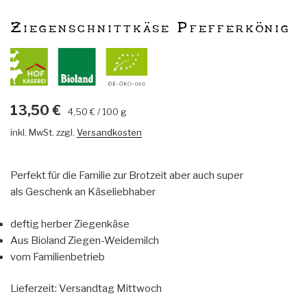
Ziegenschnittkäse Pfefferkönig
13,50
€
4,50
€
/
100
g
inkl. MwSt.
zzgl.
Versandkosten
Perfekt für die Familie zur Brotzeit aber auch super
als Geschenk an Käseliebhaber
deftig herber Ziegenkäse
Aus Bioland Ziegen-Weidemilch
vom Familienbetrieb
Lieferzeit:
Versandtag Mittwoch