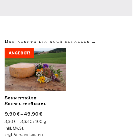
Das könnte dir auch gefallen …
ANGEBOT!
Schnittkäse
Schwarzkümmel
9,90
€
–
49,90
€
3,30
€
–
3,33
€
/
100
g
inkl. MwSt.
zzgl.
Versandkosten