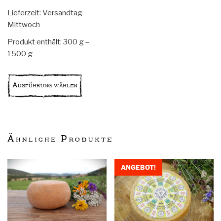
Lieferzeit:
Versandtag
Mittwoch
Produkt enthält: 300
g
–
1500
g
Dieses
Produkt
Ausführung wählen
weist
mehrere
Varianten
auf.
Ähnliche Produkte
Die
Optionen
können
ANGEBOT!
auf
der
Produktseite
gewählt