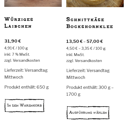
werden
Würziges
Schnittkäse
Laibchen
Bockshornklee
31,90
€
13,50
€
–
57,00
€
4,91
€
/
100
g
4,50
€
–
3,35
€
/
100
g
inkl. 7 % MwSt.
inkl. MwSt.
zzgl.
Versandkosten
zzgl.
Versandkosten
Lieferzeit:
Versandtag
Lieferzeit:
Versandtag
Mittwoch
Mittwoch
Produkt enthält: 650
g
Produkt enthält: 300
g
–
1700
g
Dieses
In den Warenkorb
Produkt
Ausführung wählen
weist
mehrere