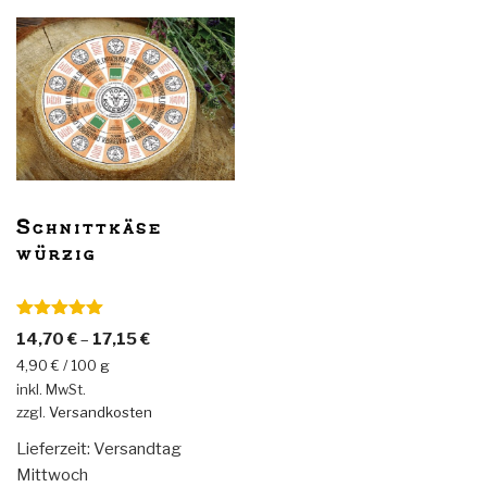
Variante
auf.
Die
Optionen
können
auf
der
Produkts
gewählt
Schnittkäse
werden
würzig
Bewertet
14,70
€
–
17,15
€
mit
5.00
von 5
4,90
€
/
100
g
inkl. MwSt.
zzgl.
Versandkosten
Lieferzeit:
Versandtag
Mittwoch