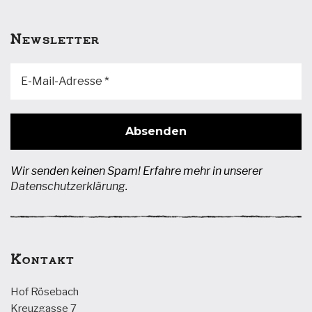
der
Produktseite
Newsletter
gewählt
werden
Wir senden keinen Spam! Erfahre mehr in unserer
Datenschutzerklärung
.
Kontakt
Hof Rösebach
Kreuzgasse 7