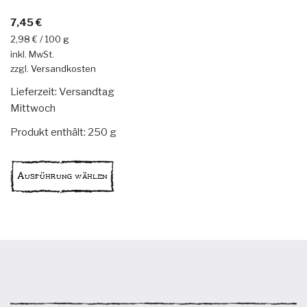
7,45
€
2,98
€
/
100
g
inkl. MwSt.
zzgl.
Versandkosten
Lieferzeit:
Versandtag
Mittwoch
Produkt enthält: 250
g
Dieses
Produkt
Ausführung wählen
weist
mehrere
Varianten
auf.
Die
Optionen
können
auf