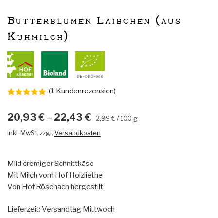
Butterblumen Laibchen (aus
Kuhmilch)
(
1
Kundenrezension)
Bewertet
1
mit
5.00
20,93
€
–
22,43
€
von 5,
2,99
€
/
100
g
basierend
auf
inkl. MwSt.
zzgl.
Versandkosten
Kundenbew
ertung
Mild cremiger Schnittkäse
Mit Milch vom Hof Holzliethe
Von Hof Rösenach hergestllt.
Lieferzeit:
Versandtag Mittwoch