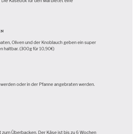
Die Käsebox für den Mai bietet eine
en
maten, Oliven und der Knoblauch geben ein super
n haltbar. (300g für 10,90€)
rt werden oder in der Pfanne angebraten werden.
ekt zum Überbacken. Der Käse ist bis zu 6 Wochen