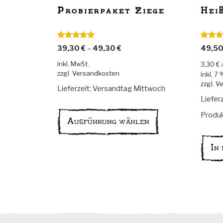
Probierpaket Ziege
Hei
Bewertet mit
Bewerte
39,30
€
–
49,30
€
49,5
5.00
von 5
5.00
vo
inkl. MwSt.
3,30
€
zzgl.
Versandkosten
inkl. 7
zzgl.
Ve
Lieferzeit:
Versandtag Mittwoch
Liefer
Dieses
Produkt
Produk
Ausführung wählen
weist
mehrere
Varianten
In
auf.
Die
Optionen
können
auf
der
Produktseite