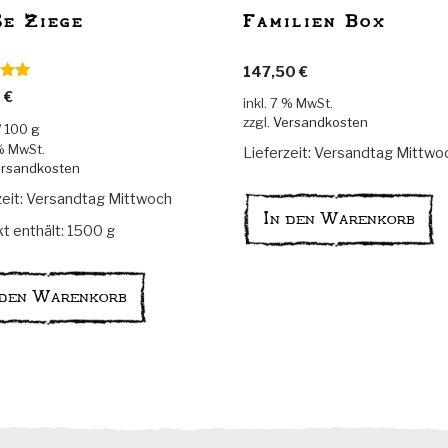
ße Ziege
Familien Box
147,50
€
t mit
0
€
inkl. 7 % MwSt.
n 5
zzgl.
Versandkosten
/
100
g
 % MwSt.
Lieferzeit:
Versandtag Mittwo
rsandkosten
zeit:
Versandtag Mittwoch
In den Warenkorb
t enthält: 1500
g
 den Warenkorb