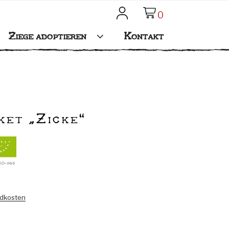
0
Mein Konto
Ziege adoptieren
Kontakt
et „Zicke“
dkosten