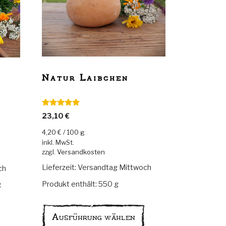
Natur Laibchen
n
Bewertet mit
23,10
€
5.00
von 5
4,20
€
/
100
g
inkl. MwSt.
zzgl.
Versandkosten
Lieferzeit:
Versandtag Mittwoch
ch
Produkt enthält: 550
g
g
Dieses
Dieses
Produkt
Produkt
Ausführung wählen
weist
weist