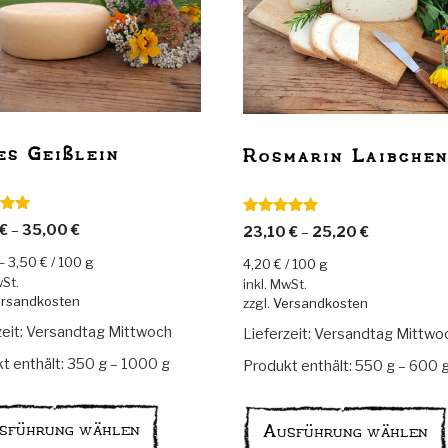
es Geißlein
Rosmarin Laibche
t mit
Bewertet mit
€
–
35,00
€
23,10
€
–
25,20
€
n 5
5.00
von 5
–
3,50
€
/
100
g
4,20
€
/
100
g
wSt.
inkl. MwSt.
rsandkosten
zzgl.
Versandkosten
zeit:
Versandtag Mittwoch
Lieferzeit:
Versandtag Mittwo
t enthält: 350
g
– 1000
g
Produkt enthält: 550
g
– 600
Dieses
Produkt
sführung wählen
Ausführung wählen
weist