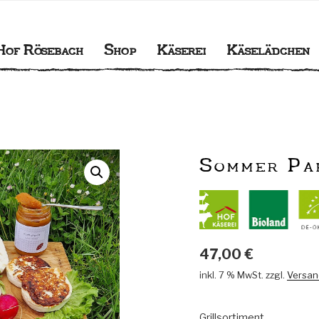
BACH
gener Käserei
Hof Rösebach
Shop
Käserei
Käselädchen
Sommer Pak
47,00
€
inkl. 7 % MwSt.
zzgl.
Versan
Grillsortiment