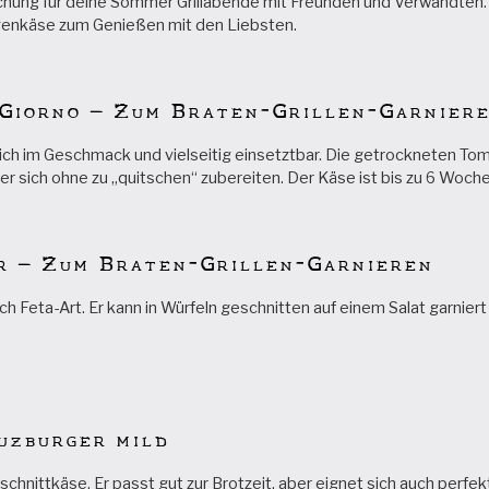
hung für deine Sommer Grillabende mit Freunden und Verwandten. 
enkäse zum Genießen mit den Liebsten.
 Giorno – Zum Braten-Grillen-Garnier
lich im Geschmack und vielseitig einsetztbar. Die getrockneten To
 er sich ohne zu „quitschen“ zubereiten. Der Käse ist bis zu 6 Woche
r – Zum Braten-Grillen-Garnieren
ch Feta-Art. Er kann in Würfeln geschnitten auf einem Salat garnie
uzburger mild
schnittkäse. Er passt gut zur Brotzeit, aber eignet sich auch perf