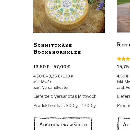
Rot
Schnittkäse
Bockshornklee
Bewerte
15,75
13,50
€
–
57,00
€
5.00
vo
4,50
€
4,50
€
–
3,35
€
/
100
g
inkl. M
inkl. MwSt.
zzgl.
Ve
zzgl.
Versandkosten
Liefer
Lieferzeit:
Versandtag Mittwoch
Produk
Produkt enthält: 300
g
– 1700
g
Dieses
Produkt
Au
Ausführung wählen
weist