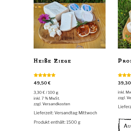
Pro
Heiße Ziege
Bewerte
Bewertet mit
39,3
49,50
€
5.00
vo
5.00
von 5
inkl. M
3,30
€
/
100
g
zzgl.
Ve
inkl. 7 % MwSt.
zzgl.
Versandkosten
Liefer
Lieferzeit:
Versandtag Mittwoch
Produkt enthält: 1500
g
Au