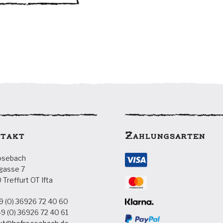
mehrere
Varianten
auf.
Die
Optionen
können
auf
der
Produktseite
gewählt
werden
takt
Zahlungsarten
ösebach
gasse 7
Treffurt OT Ifta
9 (0) 36926 72 40 60
9 (0) 36926 72 40 61