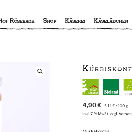
BACH
gener Käserei
Hof Rösebach
Shop
Käserei
Käselädchen
Kürbiskonf
4,90
€
3,14
€
/
100
g
inkl. 7 % MwSt.
zzgl.
Versan
Muskatkürbis