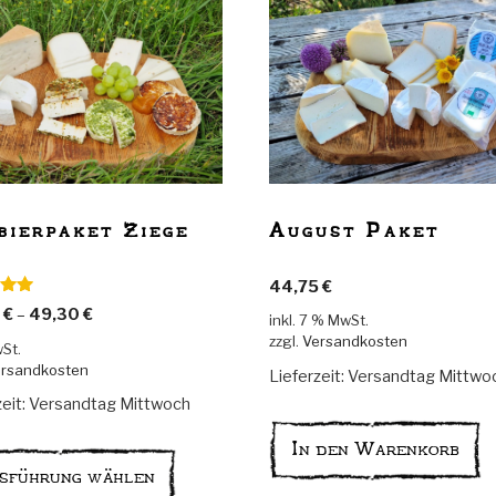
August Paket
bierpaket Ziege
44,75
€
t mit
0
€
–
49,30
€
inkl. 7 % MwSt.
n 5
zzgl.
Versandkosten
wSt.
rsandkosten
Lieferzeit:
Versandtag Mittwo
zeit:
Versandtag Mittwoch
Dieses
In den Warenkorb
Produkt
sführung wählen
weist