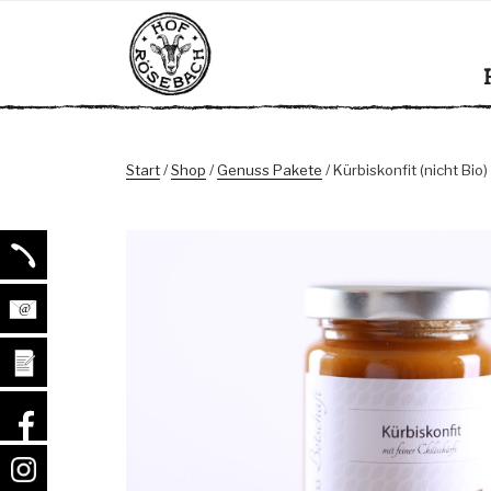
Zum
HOF RÖSE
Bio Milchziegenbetrieb mit ei
Inhalt
springen
Start
/
Shop
/
Genuss Pakete
/ Kürbiskonfit (nicht Bio)