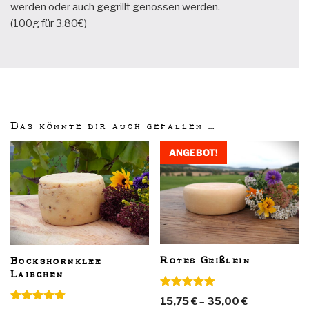
werden oder auch gegrillt genossen werden.
(100g für 3,80€)
Das könnte dir auch gefallen …
ANGEBOT!
Rotes Geißlein
Bockshornklee
Laibchen
Bewertet
15,75
€
–
35,00
€
mit
5.00