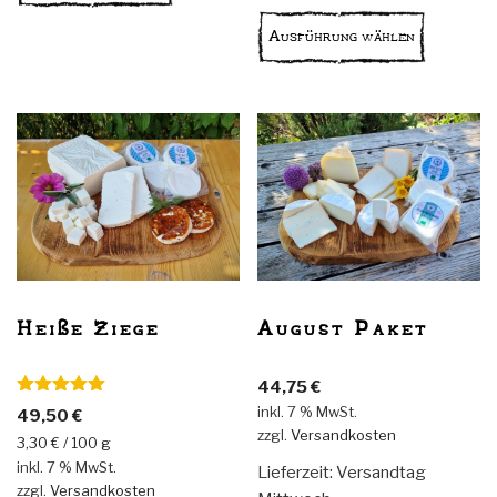
Produkt
Ausführung wählen
weist
mehrere
Variante
auf.
Die
Optionen
können
auf
der
Produkts
gewählt
August Paket
Heiße Ziege
werden
44,75
€
Bewertet
inkl. 7 % MwSt.
49,50
€
mit
5.00
zzgl.
Versandkosten
von 5
3,30
€
/
100
g
inkl. 7 % MwSt.
Lieferzeit:
Versandtag
zzgl.
Versandkosten