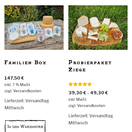
Optionen
können
auf
der
Produktseite
gewählt
werden
Familien Box
Probierpaket
Ziege
147,50
€
inkl. 7 % MwSt.
Bewertet
zzgl.
Versandkosten
39,30
€
–
49,30
€
mit
5.00
inkl. MwSt.
von 5
Lieferzeit:
Versandtag
zzgl.
Versandkosten
Mittwoch
Lieferzeit:
Versandtag
Mittwoch
In den Warenkorb
Dieses