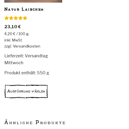
Produktseite
Produkts
Natur Laibchen
gewählt
gewählt
werden
werden
Bewertet
23,10
€
mit
5.00
von 5
4,20
€
/
100
g
inkl. MwSt.
zzgl.
Versandkosten
Lieferzeit:
Versandtag
Mittwoch
Produkt enthält: 550
g
Dieses
Produkt
Ausführung wählen
weist
mehrere
Varianten
auf.
Ähnliche Produkte
Die