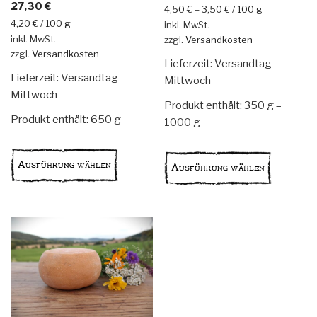
Bewertet
27,30
€
von 5
4,50
€
–
3,50
€
/
100
g
mit
5.00
von 5
4,20
€
/
100
g
inkl. MwSt.
inkl. MwSt.
zzgl.
Versandkosten
zzgl.
Versandkosten
Lieferzeit:
Versandtag
Lieferzeit:
Versandtag
Mittwoch
Mittwoch
Produkt enthält: 350
g
–
Produkt enthält: 650
g
1000
g
Dieses
Dieses
Produkt
Produkt
Ausführung wählen
Ausführung wählen
weist
weist
mehrere
mehrere
Varianten
Variante
auf.
auf.
Die
Die
Optionen
Optionen
können
können
auf
auf
der
der