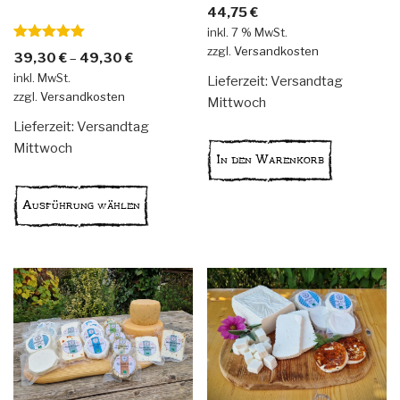
44,75
€
inkl. 7 % MwSt.
Bewertet
zzgl.
Versandkosten
39,30
€
–
49,30
€
mit
5.00
inkl. MwSt.
von 5
Lieferzeit:
Versandtag
zzgl.
Versandkosten
Mittwoch
Lieferzeit:
Versandtag
Mittwoch
In den Warenkorb
Dieses
Produkt
Ausführung wählen
weist
mehrere
Varianten
auf.
Die
Optionen
können
auf
der