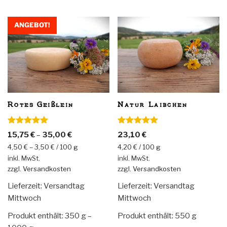
mehrere
Variante
Varianten
auf.
auf.
ANGEBOT!
Die
Die
Optionen
Optionen
können
können
auf
auf
der
der
Produkts
Produktseite
Rotes Geißlein
Natur Laibchen
gewählt
gewählt
werden
werden
Bewertet
Bewertet
15,75
€
–
35,00
€
23,10
€
mit
5.00
mit
5.00
von 5
von 5
4,50
€
–
3,50
€
/
100
g
4,20
€
/
100
g
inkl. MwSt.
inkl. MwSt.
zzgl.
Versandkosten
zzgl.
Versandkosten
Lieferzeit:
Versandtag
Lieferzeit:
Versandtag
Mittwoch
Mittwoch
Produkt enthält: 350
g
–
Produkt enthält: 550
g