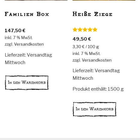
Produktseite
gewählt
Familien Box
Heiße Ziege
werden
147,50
€
Bewertet
inkl. 7 % MwSt.
49,50
€
mit
5.00
zzgl.
Versandkosten
von 5
3,30
€
/
100
g
inkl. 7 % MwSt.
Lieferzeit:
Versandtag
zzgl.
Versandkosten
Mittwoch
Lieferzeit:
Versandtag
Mittwoch
In den Warenkorb
Produkt enthält: 1500
g
In den Warenkorb