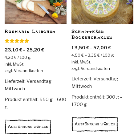
Schnittkäse
Rosmarin Laibchen
Bockshornklee
13,50
€
–
57,00
€
Bewertet
23,10
€
–
25,20
€
mit
5.00
4,50
€
–
3,35
€
/
100
g
von 5
4,20
€
/
100
g
inkl. MwSt.
inkl. MwSt.
zzgl.
Versandkosten
zzgl.
Versandkosten
Lieferzeit:
Versandtag
Lieferzeit:
Versandtag
Mittwoch
Mittwoch
Produkt enthält: 300
g
–
Produkt enthält: 550
g
– 600
1700
g
g
Dieses
Dieses
Produkt
Ausführung wählen
Produkt
Ausführung wählen
weist
weist
mehrere